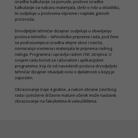
izradbe kalkulacije za ponude, poslove izradbe
kalkulacije za nabavu materijala, skrbi o robi u skladištu,
te sudjeluje u poslovima otpreme i naplate gotovih
proizvoda.
Drvodjeljski tehničar dizajner sudjeluje u obavljanju
poslova tehničko – tehnološke pripreme rada, pod čime
se podrazumijeva izradba idejne skice i nacrta,
normiranja vremena i materijala te priprema radnog
naloga. Programira i upravlja radom CNC strojeva. U
svojem radu koristi se računalom i aplikacijskim
programima. Koji će od navedenih poslova drvodjeljski
tehničar dizajner obavljati ovisi o djelatnosti u kojoj je
zaposlen.
Obrazovanje traje 4 godine, a nakon obrane završnog
rada i položene državne mature učenik može nastaviti
obrazovanje na fakultetima ili veleučilištima.