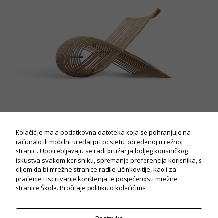
Potrebno
Ovi
kolačiči su
obavezni
za potpuni
Kolačić je mala podatkovna datoteka koja se pohranjuje na
radi i
računalo ili mobilni uređaj pri posjetu određenoj mrežnoj
korisničko
iskustvo
stranici. Upotrebljavaju se radi pružanja boljeg korisničkog
stranica.
iskustva svakom korisniku, spremanje preferencija korisnika, s
ciljem da bi mrežne stranice radile učinkovitije, kao i za
praćenje i ispitivanje korištenja te posjećenosti mrežne
stranice Škole.
Pročitaje politiku o kolačićima
Statistika
Koriste se
kolačići za
statistiku: Na