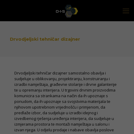
Drvodjeljski tehničar dizajner
Drvodjeljski tehničar dizajner samostalno obavlja i
sudjeluje u oblikovanju, projektiranju, konstruiranju i
izradbi namještaja, građevne stolarije i drvne galanterije
te u opremanju interijera. U trgovini drvnim proizvodima
komunicira sa strankama na način da ih upoznaje s
ponudom, da ih upoznaje sa svojstvima materijala te
njihovom upotrebnom vrijednošću i primjenom, da
predlaže izbor, da sudjeluje u izradbi idejnog i
izvedbenog rješenja uređenja interijera, da sudjeluje u
izmjerama prostora te montaži namještaja u salonu i
izvan njega. U odjelu prodaje i nabave obavlja poslove