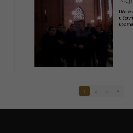
Maj
Učenici
u četvr
upoznal
Potrebno
Ovi
1
2
3
4
kolačiči su
obavezni
za
potpuni
radi i
korisničko
iskustvo
stranica.