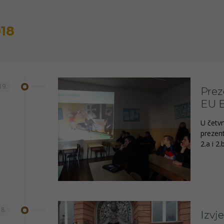
018
19.
Prez
EU 
U četvr
prezent
2.a i 2
18.
Izvj