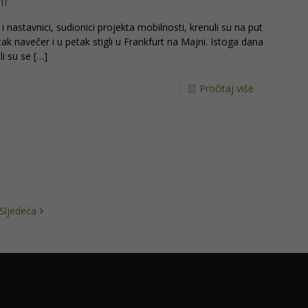
ni
 i nastavnici, sudionici projekta mobilnosti, krenuli su na put
tak navečer i u petak stigli u Frankfurt na Majni. Istoga dana
i su se
[…]
Pročitaj više
Sljedeća