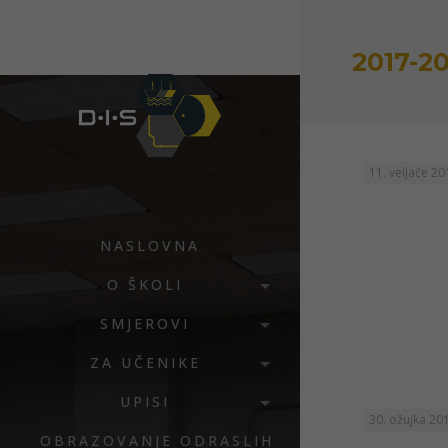
2017-2
11. veljače 20
NASLOVNA
O ŠKOLI
SMJEROVI
ZA UČENIKE
UPISI
30. ožujka 20
OBRAZOVANJE ODRASLIH