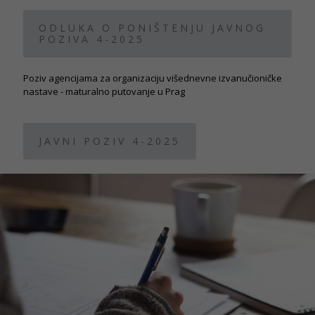
ODLUKA O PONIŠTENJU JAVNOG
POZIVA 4-2025
Poziv agencijama za organizaciju višednevne izvanučioničke
Potrebno
nastave - maturalno putovanje u Prag
Ovi
kolačiči su
obavezni
za potpuni
JAVNI POZIV 4-2025
radi i
korisničko
iskustvo
stranica.
Statistika
Koriste se
kolačići za
statistiku: Na
osnovu
korištenja
stranica, kako