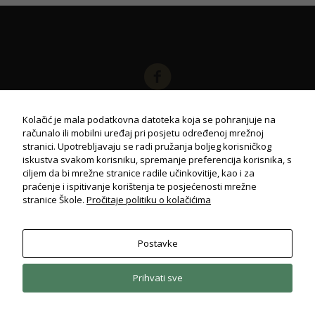
Kolačić je mala podatkovna datoteka koja se pohranjuje na
računalo ili mobilni uređaj pri posjetu određenoj mrežnoj
stranici. Upotrebljavaju se radi pružanja boljeg korisničkog
iskustva svakom korisniku, spremanje preferencija korisnika, s
© Drvodjeljska i strojarska škola Rijeka
ciljem da bi mrežne stranice radile učinkovitije, kao i za
2026. Sva prava pridržana.
Politika privatnosti
praćenje i ispitivanje korištenja te posjećenosti mrežne
stranice Škole.
Pročitaje politiku o kolačićima
Postavke
Potrebno
Ovi
kolačiči su
Prihvati sve
obavezni
za potpuni
radi i