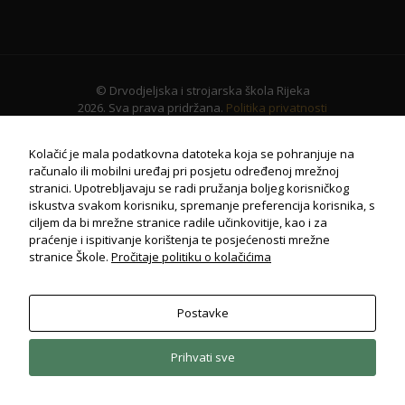
© Drvodjeljska i strojarska škola Rijeka
2026. Sva prava pridržana.
Politika privatnosti
Kolačić je mala podatkovna datoteka koja se pohranjuje na
računalo ili mobilni uređaj pri posjetu određenoj mrežnoj
stranici. Upotrebljavaju se radi pružanja boljeg korisničkog
iskustva svakom korisniku, spremanje preferencija korisnika, s
ciljem da bi mrežne stranice radile učinkovitije, kao i za
praćenje i ispitivanje korištenja te posjećenosti mrežne
stranice Škole.
Pročitaje politiku o kolačićima
Postavke
Potrebno
Ovi
kolačiči su
Prihvati sve
obavezni
za potpuni
radi i