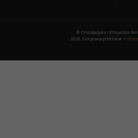
© Drvodjeljska i strojarska ško
2026. Sva prava pridržana.
Politik
Potrebno