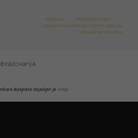
Naslovna
Nekategorizirano
Raspored konzultacija i termini ispita za
nastavak obrazovanja
 obrazovanja
ničara dizajnera objavljen je
ovdje.