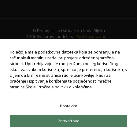
© Drvodjeljska i strojarska škola Rijeka
2026. Sva prava pridržana.
Politika privatnosti
Kolačić je mala podatkovna datoteka koja se pohranjuje na
računalo ili mobilni uređaj pri posjetu određenoj mrežnoj
stranici. Upotrebljavaju se radi pružanja boljeg korisničkog
iskustva svakom korisniku, spremanje preferencija korisnika, s
ciljem da bi mrežne stranice radile učinkovitije, kao i za
praćenje i ispitivanje korištenja te posjećenosti mrežne
stranice Škole.
Pročitaje politiku o kolačićima
Postavke
Potrebno
Ovi
kolačiči su
Prihvati sve
obavezni
za potpuni
radi i