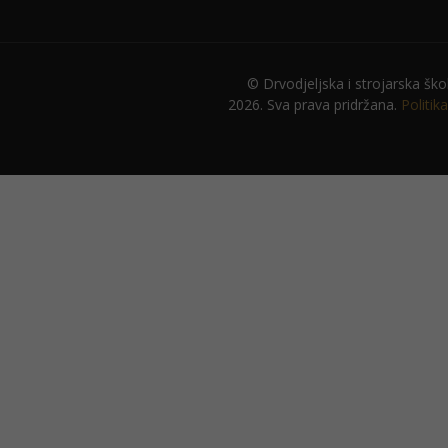
© Drvodjeljska i strojarska ško
2026. Sva prava pridržana.
Politik
Potrebno