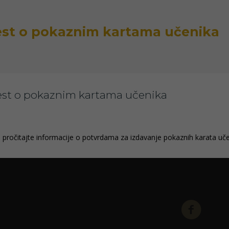
est o pokaznim kartama učenika
est o pokaznim kartama učenika
u
pročitajte informacije o potvrdama za izdavanje pokaznih karata uče