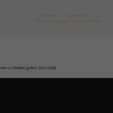
Naslovna
Oglasna ploča
Obavijest o pokaznim kartama učenika
nika za školsku godinu 2025./2026.