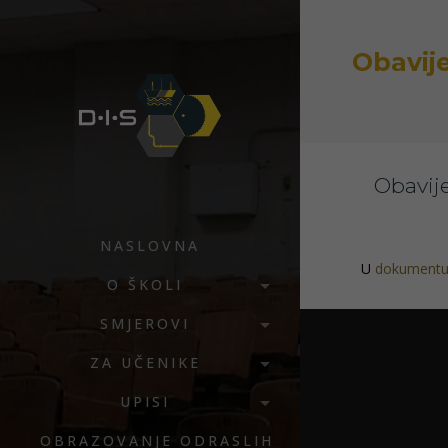
Obavij
Obavij
NASLOVNA
U
dokument
O ŠKOLI
SMJEROVI
ZA UČENIKE
UPISI
OBRAZOVANJE ODRASLIH