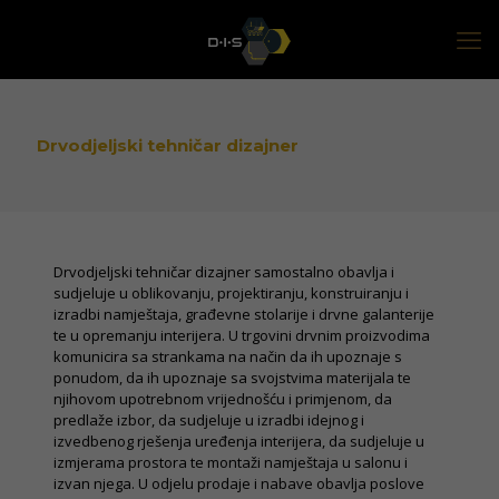
Drvodjeljski tehničar dizajner
Drvodjeljski tehničar dizajner samostalno obavlja i
sudjeluje u oblikovanju, projektiranju, konstruiranju i
izradbi namještaja, građevne stolarije i drvne galanterije
te u opremanju interijera. U trgovini drvnim proizvodima
komunicira sa strankama na način da ih upoznaje s
ponudom, da ih upoznaje sa svojstvima materijala te
njihovom upotrebnom vrijednošću i primjenom, da
predlaže izbor, da sudjeluje u izradbi idejnog i
izvedbenog rješenja uređenja interijera, da sudjeluje u
izmjerama prostora te montaži namještaja u salonu i
izvan njega. U odjelu prodaje i nabave obavlja poslove