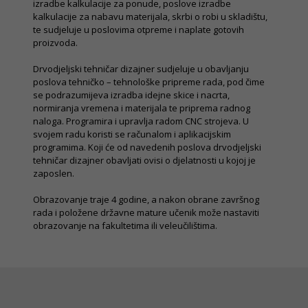
izradbe kalkulacije za ponude, poslove izradbe
kalkulacije za nabavu materijala, skrbi o robi u skladištu,
te sudjeluje u poslovima otpreme i naplate gotovih
proizvoda.
Drvodjeljski tehničar dizajner sudjeluje u obavljanju
poslova tehničko – tehnološke pripreme rada, pod čime
se podrazumijeva izradba idejne skice i nacrta,
normiranja vremena i materijala te priprema radnog
naloga. Programira i upravlja radom CNC strojeva. U
svojem radu koristi se računalom i aplikacijskim
programima. Koji će od navedenih poslova drvodjeljski
tehničar dizajner obavljati ovisi o djelatnosti u kojoj je
zaposlen.
Obrazovanje traje 4 godine, a nakon obrane završnog
rada i položene državne mature učenik može nastaviti
obrazovanje na fakultetima ili veleučilištima.