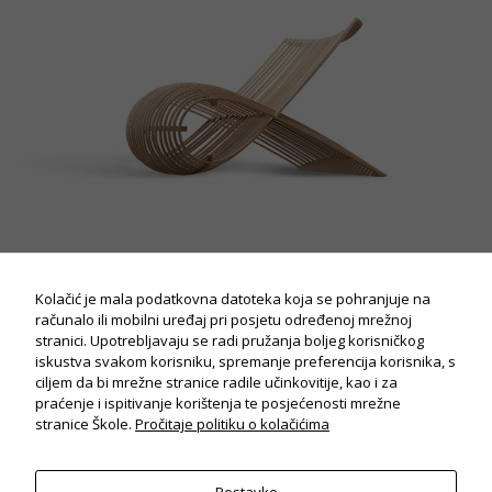
Potrebno
Ovi
kolačiči su
obavezni
za potpuni
Kolačić je mala podatkovna datoteka koja se pohranjuje na
radi i
računalo ili mobilni uređaj pri posjetu određenoj mrežnoj
korisničko
iskustvo
stranici. Upotrebljavaju se radi pružanja boljeg korisničkog
stranica.
iskustva svakom korisniku, spremanje preferencija korisnika, s
ciljem da bi mrežne stranice radile učinkovitije, kao i za
praćenje i ispitivanje korištenja te posjećenosti mrežne
stranice Škole.
Pročitaje politiku o kolačićima
Statistika
Koriste se
kolačići za
statistiku: Na