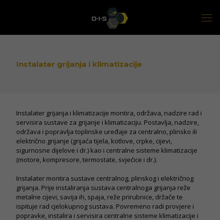
Instalater grijanja i klimatizacije
Instalater grijanja i klimatizacije montira, održava, nadzire rad i
servisira sustave za grijanje i klimatizaciju. Postavlja, nadzire,
održava i popravlja toplinske uređaje za centralno, plinsko ili
električno grijanje (grijaća tijela, kotlove, crpke, cijevi,
sigurnosne dijelove i dr.) kao i centralne sisteme klimatizacije
(motore, kompresore, termostate, svjećice i dr.).
Instalater montira sustave centralnog, plinskog i električnog
grijanja. Prije instaliranja sustava centralnoga grijanja reže
metalne cijevi, savija ih, spaja, reže prirubnice, držače te
ispituje rad cjelokupnog sustava. Povremeno radi provjere i
popravke, instalira i servisira centralne sisteme klimatizacije i