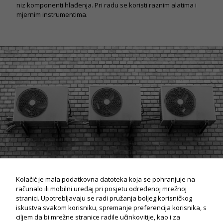
niz komponenti hlađenja. Pri radu se koristi raznim alatima i
mjernim instrumentima.
Kolačić je mala podatkovna datoteka koja se pohranjuje na
računalo ili mobilni uređaj pri posjetu određenoj mrežnoj
stranici. Upotrebljavaju se radi pružanja boljeg korisničkog
iskustva svakom korisniku, spremanje preferencija korisnika, s
ciljem da bi mrežne stranice radile učinkovitije, kao i za