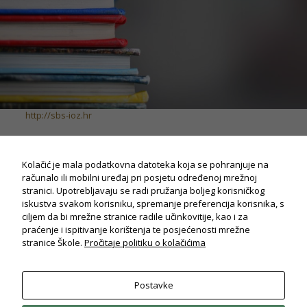
za potpuni
radi i
korisničko
iskustvo
stranica.
Statistika
http://sbs-ioz.hr
Koriste se
kolačići za
statistiku: Na
osnovu
Kolačić je mala podatkovna datoteka koja se pohranjuje na
korištenja
računalo ili mobilni uređaj pri posjetu određenoj mrežnoj
stranica, kako
stranici. Upotrebljavaju se radi pružanja boljeg korisničkog
bi poboljšali
iskustva svakom korisniku, spremanje preferencija korisnika, s
funkcionalnost
ciljem da bi mrežne stranice radile učinkovitije, kao i za
stranice.
praćenje i ispitivanje korištenja te posjećenosti mrežne
stranice Škole.
Pročitaje politiku o kolačićima
Iskustvo
Koristi se kako
Postavke
bi korisničko
© Drvodjeljska i strojarska škola Rijeka
iskustvo vašeg