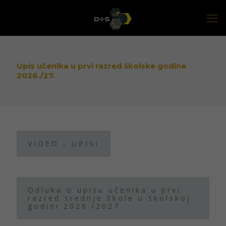
Upis učenika u prvi razred školske godine
2026./27.
VIDEO - UPISI
Odluka o upisu učenika u prvi
razred srednje škole u školskoj
godini 2026./2027.