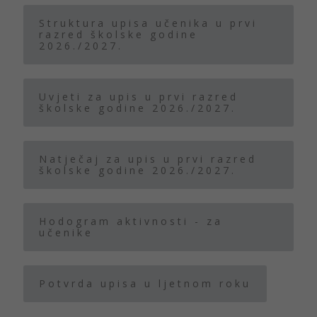
Struktura upisa učenika u prvi
razred školske godine
2026./2027.
Uvjeti za upis u prvi razred
školske godine 2026./2027.
Natječaj za upis u prvi razred
školske godine 2026./2027.
Hodogram aktivnosti - za
učenike
Potvrda upisa u ljetnom roku