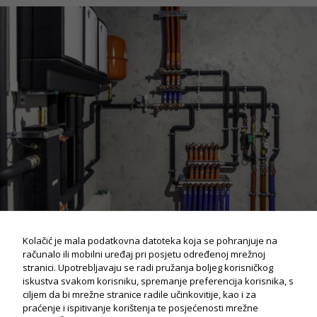
Kolačić je mala podatkovna datoteka koja se pohranjuje na
računalo ili mobilni uređaj pri posjetu određenoj mrežnoj
stranici. Upotrebljavaju se radi pružanja boljeg korisničkog
iskustva svakom korisniku, spremanje preferencija korisnika, s
ciljem da bi mrežne stranice radile učinkovitije, kao i za
praćenje i ispitivanje korištenja te posjećenosti mrežne
Potrebno