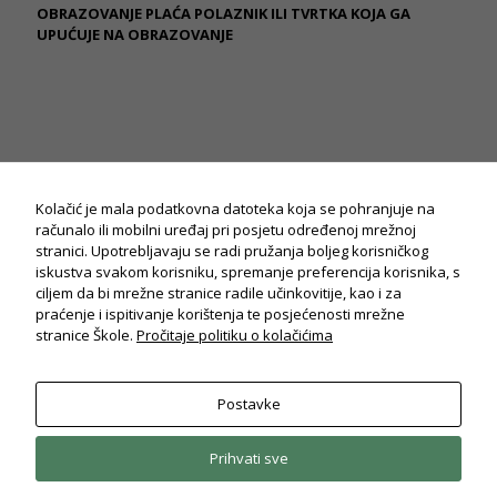
OBRAZOVANJE PLAĆA POLAZNIK ILI TVRTKA KOJA GA
UPUĆUJE NA OBRAZOVANJE
Potrebno
Ovi
kolačiči su
Kolačić je mala podatkovna datoteka koja se pohranjuje na
obavezni
računalo ili mobilni uređaj pri posjetu određenoj mrežnoj
za potpuni
stranici. Upotrebljavaju se radi pružanja boljeg korisničkog
radi i
iskustva svakom korisniku, spremanje preferencija korisnika, s
korisničko
ciljem da bi mrežne stranice radile učinkovitije, kao i za
iskustvo
praćenje i ispitivanje korištenja te posjećenosti mrežne
stranica.
stranice Škole.
Pročitaje politiku o kolačićima
Statistika
Postavke
Koriste se
© Drvodjeljska i strojarska škola Rijeka
kolačići za
2026. Sva prava pridržana.
Politika privatnosti
statistiku: Na
Prihvati sve
osnovu
korištenja