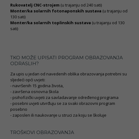
Rukovatelj CNC-strojem
(u trajanju od 240 sati)
Monter/ka solarnih fotonaponskih sustava
(u trajanju od
130 sati)
Monter/ka solarnih toplinskih sustava
(u trajanju od 130
sati)
TKO MOŽE UPISATI PROGRAM OBRAZOVANJA
ODRASLIH?
Za upis u jedan od navedenih oblika obrazovanja potrebni su
sljedeći opći uvjeti:
- navršenih 15 godina života,
- završena osnovna škola
- psihofizički uvjeti za savladavanje određenog programa
- posebni uvjeti utvrđuju se za svaki obrazovni program
posebno
- zaposlen ili naukovanje u struci za koju se školuje
TROŠKOVI OBRAZOVANJA