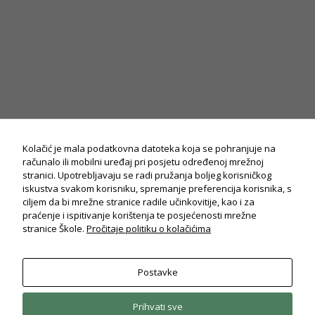
Potrebno
Ovi
kolačiči su
obavezni
Kolačić je mala podatkovna datoteka koja se pohranjuje na
za potpuni
računalo ili mobilni uređaj pri posjetu određenoj mrežnoj
radi i
stranici. Upotrebljavaju se radi pružanja boljeg korisničkog
korisničko
iskustva svakom korisniku, spremanje preferencija korisnika, s
iskustvo
ciljem da bi mrežne stranice radile učinkovitije, kao i za
stranica.
praćenje i ispitivanje korištenja te posjećenosti mrežne
stranice Škole.
Pročitaje politiku o kolačićima
Statistika
Koriste se
Postavke
kolačići za
© Drvodjeljska i strojarska škola Rijeka
statistiku: Na
2026. Sva prava pridržana.
Politika privatnosti
osnovu
Prihvati sve