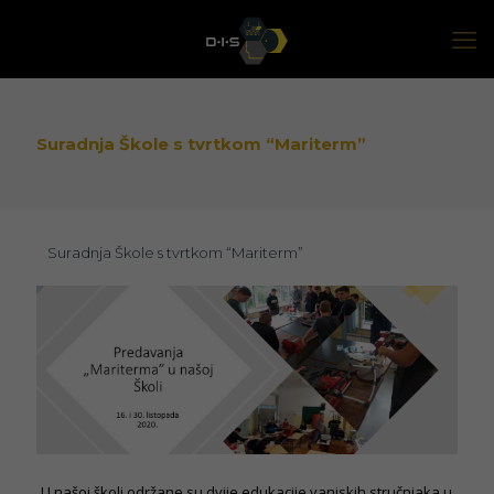
Suradnja Škole s tvrtkom “Mariterm”
Suradnja Škole s tvrtkom “Mariterm”
U našoj školi održane su dvije edukacije vanjskih stručnjaka u