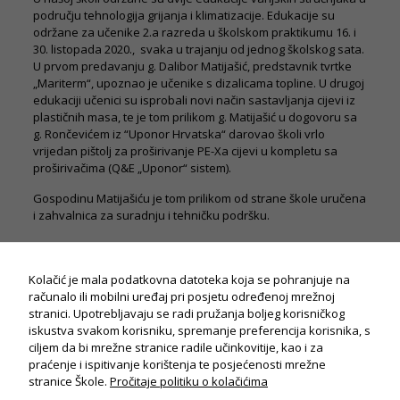
području tehnologija grijanja i klimatizacije. Edukacije su
održane za učenike 2.a razreda u školskom praktikumu 16. i
30. listopada 2020., svaka u trajanju od jednog školskog sata.
U prvom predavanju g. Dalibor Matijašić, predstavnik tvrtke
„Mariterm“, upoznao je učenike s dizalicama topline. U drugoj
edukaciji učenici su isprobali novi način sastavljanja cijevi iz
plastičnih masa, te je tom prilikom g. Matijašić u dogovoru sa
g. Rončevićem iz “Uponor Hrvatska“ darovao školi vrlo
vrijedan pištolj za proširivanje PE-Xa cijevi u kompletu sa
proširivačima (Q&E „Uponor“ sistem).
Gospodinu Matijašiću je tom prilikom od strane škole uručena
i zahvalnica za suradnju i tehničku podršku.
Kolačić je mala podatkovna datoteka koja se pohranjuje na
računalo ili mobilni uređaj pri posjetu određenoj mrežnoj
stranici. Upotrebljavaju se radi pružanja boljeg korisničkog
iskustva svakom korisniku, spremanje preferencija korisnika, s
ciljem da bi mrežne stranice radile učinkovitije, kao i za
praćenje i ispitivanje korištenja te posjećenosti mrežne
Potrebno
stranice Škole.
Pročitaje politiku o kolačićima
Ovi