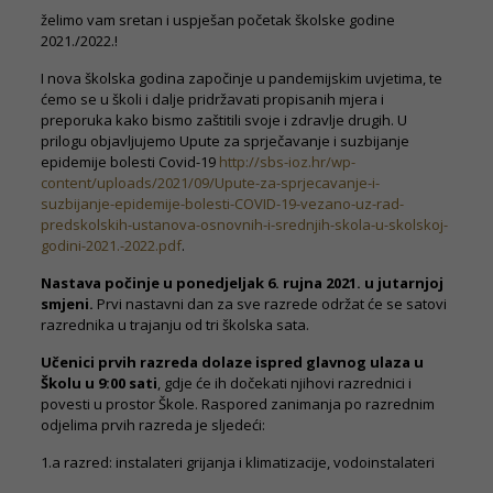
želimo vam sretan i uspješan početak školske godine
2021./2022.!
I nova školska godina započinje u pandemijskim uvjetima, te
ćemo se u školi i dalje pridržavati propisanih mjera i
preporuka kako bismo zaštitili svoje i zdravlje drugih. U
prilogu objavljujemo Upute za sprječavanje i suzbijanje
epidemije bolesti Covid-19
http://sbs-ioz.hr/wp-
content/uploads/2021/09/Upute-za-sprjecavanje-i-
suzbijanje-epidemije-bolesti-COVID-19-vezano-uz-rad-
predskolskih-ustanova-osnovnih-i-srednjih-skola-u-skolskoj-
godini-2021.-2022.pdf
.
Nastava počinje u ponedjeljak 6. rujna 2021. u jutarnjoj
smjeni.
Prvi nastavni dan za sve razrede održat će se satovi
razrednika u trajanju od tri školska sata.
Učenici prvih razreda dolaze ispred glavnog ulaza u
Školu u 9:00 sati
, gdje će ih dočekati njihovi razrednici i
povesti u prostor Škole. Raspored zanimanja po razrednim
odjelima prvih razreda je sljedeći:
1.a razred: instalateri grijanja i klimatizacije, vodoinstalateri