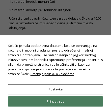
1.b razred: brodski mehaničari
1.d razred: drvodjeljski tehničari dizajneri
Učenici drugih, trećih i četvrtog razreda dolaze u Školu u 10:00
sati, a razrednici će im sljedećih dana javiti točno mjesto
okupljanja.
Potrebno
Ovi
kolačiči su
Kolačić je mala podatkovna datoteka koja se pohranjuje na
obavezni
računalo ili mobilni uređaj pri posjetu određenoj mrežnoj
za potpuni
stranici. Upotrebljavaju se radi pružanja boljeg korisničkog
radi i
iskustva svakom korisniku, spremanje preferencija korisnika, s
korisničko
ciljem da bi mrežne stranice radile učinkovitije, kao i za
iskustvo
praćenje i ispitivanje korištenja te posjećenosti mrežne
stranica.
stranice Škole.
Pročitaje politiku o kolačićima
Statistika
Postavke
Koriste se
© Drvodjeljska i strojarska škola Rijeka
kolačići za
2026. Sva prava pridržana.
Politika privatnosti
statistiku: Na
Prihvati sve
osnovu
korištenja