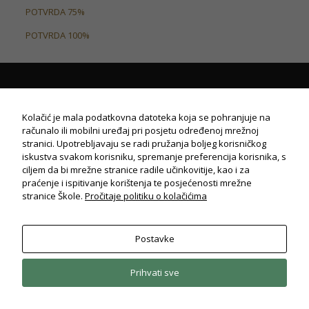
POTVRDA 75%
POTVRDA 100%
Kolačić je mala podatkovna datoteka koja se pohranjuje na
računalo ili mobilni uređaj pri posjetu određenoj mrežnoj
stranici. Upotrebljavaju se radi pružanja boljeg korisničkog
iskustva svakom korisniku, spremanje preferencija korisnika, s
ciljem da bi mrežne stranice radile učinkovitije, kao i za
praćenje i ispitivanje korištenja te posjećenosti mrežne
stranice Škole.
Pročitaje politiku o kolačićima
© Drvodjeljska i strojarska škola Rijeka
2026. Sva prava pridržana.
Politika privatnosti
Postavke
Potrebno
Ovi
kolačiči su
Prihvati sve
obavezni
za potpuni
radi i