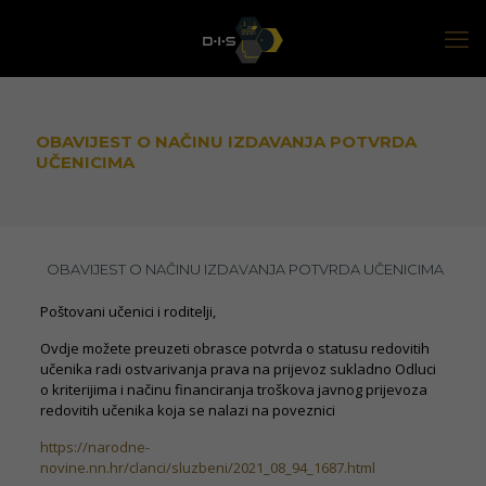
OBAVIJEST O NAČINU IZDAVANJA POTVRDA
UČENICIMA
OBAVIJEST O NAČINU IZDAVANJA POTVRDA UČENICIMA
Poštovani učenici i roditelji,
Ovdje možete preuzeti obrasce potvrda o statusu redovitih
učenika radi ostvarivanja prava na prijevoz sukladno Odluci
o kriterijima i načinu financiranja troškova javnog prijevoza
redovitih učenika koja se nalazi na poveznici
https://narodne-
novine.nn.hr/clanci/sluzbeni/2021_08_94_1687.html