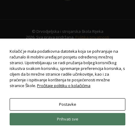
© Drvodjeljska i strojarska škola Rijeka
2026. Sva prava pridržana.
Politika privatnosti
Kolačić je mala podatkovna datoteka koja se pohranjuje na
računalo ili mobilni uređaj pri posjetu određenoj mrežnoj
stranici. Upotrebljavaju se radi pružanja boljeg korisničkog
iskustva svakom korisniku, spremanje preferencija korisnika, s
ciljem da bi mrežne stranice radile učinkovitije, kao i za
praćenje i ispitivanje korištenja te posjećenosti mrežne
stranice Škole.
Pročitaje politiku o kolačićima
Postavke
Potrebno
Ovi
kolačiči su
Prihvati sve
obavezni
za potpuni
radi i