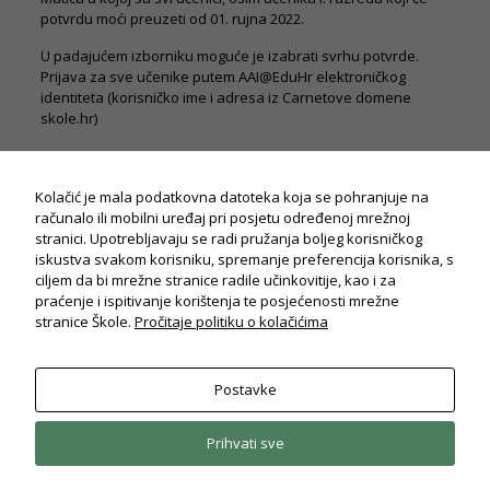
potvrdu moći preuzeti od 01. rujna 2022.
U padajućem izborniku moguće je izabrati svrhu potvrde.
Prijava za sve učenike putem AAI@EduHr elektroničkog
identiteta (korisničko ime i adresa iz Carnetove domene
skole.hr)
Kolačić je mala podatkovna datoteka koja se pohranjuje na
računalo ili mobilni uređaj pri posjetu određenoj mrežnoj
stranici. Upotrebljavaju se radi pružanja boljeg korisničkog
iskustva svakom korisniku, spremanje preferencija korisnika, s
ciljem da bi mrežne stranice radile učinkovitije, kao i za
praćenje i ispitivanje korištenja te posjećenosti mrežne
stranice Škole.
Pročitaje politiku o kolačićima
Postavke
Potrebno
© Drvodjeljska i strojarska škola Rijeka
Ovi
2026. Sva prava pridržana.
Politika privatnosti
kolačiči su
Prihvati sve
obavezni
za potpuni