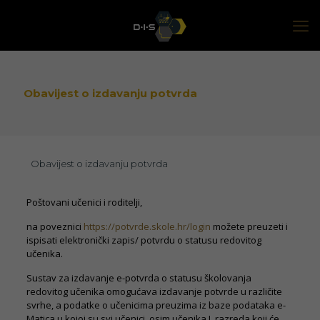
Obavijest o izdavanju potvrda
Obavijest o izdavanju potvrda
Poštovani učenici i roditelji,
na poveznici
https://potvrde.skole.hr/login
možete preuzeti i
ispisati elektronički zapis/ potvrdu o statusu redovitog
učenika.
Sustav za izdavanje e-potvrda o statusu školovanja
redovitog učenika omogućava izdavanje potvrde u različite
svrhe, a podatke o učenicima preuzima iz baze podataka e-
Matica u kojoj su svi učenici, osim učenika I. razreda koji će