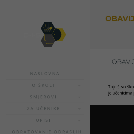
OBAVI
OBAVI
NASLOVNA
O ŠKOLI
Tajništvo ško
je učenicima 
SMJEROVI
ZA UČENIKE
UPISI
OBRAZOVANJE ODRASLIH