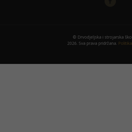
© Drvodjeljska i strojarska ško
2026. Sva prava pridržana.
Politik
Potrebno