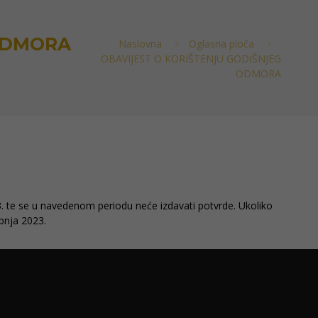
 ODMORA
Naslovna
Oglasna ploča
OBAVIJEST O KORIŠTENJU GODIŠNJEG
ODMORA
3. te se u navedenom periodu neće izdavati potvrde. Ukoliko
rpnja 2023.