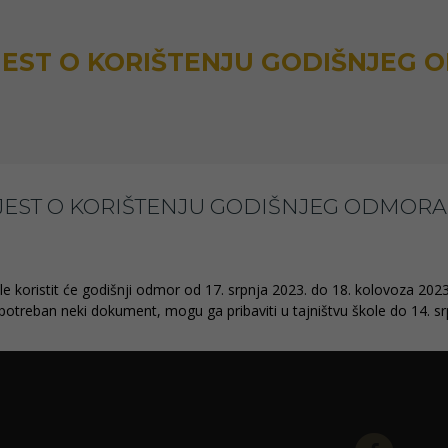
JEST O KORIŠTENJU GODIŠNJEG
JEST O KORIŠTENJU GODIŠNJEG ODMORA
le koristit će godišnji odmor
od 17. srpnja 2023. do 18. kolovoza 202
potreban neki dokument, mogu ga pribaviti u tajništvu škole do 14. s