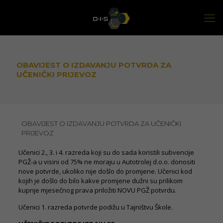
OBAVIJEST O IZDAVANJU POTVRDA ZA
UČENIČKI PRIJEVOZ
OBAVIJEST O IZDAVANJU POTVRDA ZA UČENIČKI
PRIJEVOZ
Učenici 2., 3. i 4. razreda koji su do sada koristili subvencije
PGŽ-a u visini od 75% ne moraju u Autotrolej d.o.o. donositi
nove potvrde, ukoliko nije došlo do promjene. Učenici kod
kojih je došlo do bilo kakve promjene dužni su prilikom
kupnje mjesečnog prava priložiti NOVU PGŽ potvrdu.
Učenici 1. razreda potvrde podižu u Tajništvu Škole.