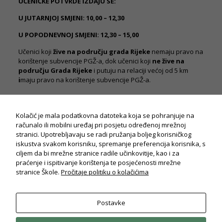
UČENIČKE POTVRDE IZDAJU SE:
U JUTARNJOJ SMJENI: 10,00 – 12,30
U POPODNEVNOJ SMJENI: 12,30 – 15,00
Učenici koji
žive na području grada Rijeke
nemaju pravo na
korištenje subvencije PGŽ-a, dok učenici koji
ne žive na
području Grada Rijeke
i putuju na relaciji većoj od 5 km
i
maju pravo na korištenje subvencije PGŽ-a.
Kolačić je mala podatkovna datoteka koja se pohranjuje na
računalo ili mobilni uređaj pri posjetu određenoj mrežnoj
stranici. Upotrebljavaju se radi pružanja boljeg korisničkog
iskustva svakom korisniku, spremanje preferencija korisnika, s
ciljem da bi mrežne stranice radile učinkovitije, kao i za
praćenje i ispitivanje korištenja te posjećenosti mrežne
stranice Škole.
Pročitaje politiku o kolačićima
Potrebno
Ovi
Postavke
© Drvodjeljska i strojarska škola Rijeka
kolačiči su
2026. Sva prava pridržana.
Politika privatnosti
obavezni